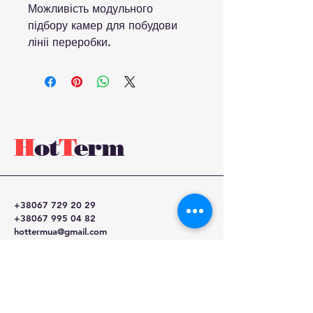
Можливість модульного
підбору камер для побудови
лініі переробки.
H
ot
T
erm
+38067 729 20 29
+38067 995 04 82
hottermua@gmail.com
Київ, Україна, Мечнікова
16-А